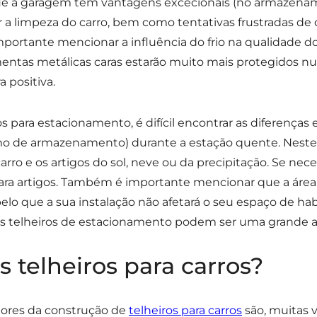
que a garagem tem vantagens excecionais (no armazenam
tar a limpeza do carro, bem como tentativas frustradas d
portante mencionar a influência do frio na qualidade d
mentas metálicas caras estarão muito mais protegidos n
positiva.
os para estacionamento, é difícil encontrar as diferença
o de armazenamento) durante a estação quente. Neste ca
arro e os artigos do sol, neve ou da precipitação. Se nec
a artigos. Também é importante mencionar que a área d
 pelo que a sua instalação não afetará o seu espaço de hab
 os telheiros de estacionamento podem ser uma grande 
 telheiros para carros?
riores da construção de
telheiros para carros
são, muitas v