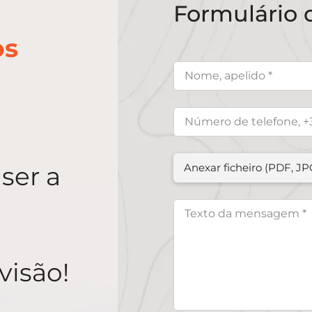
Formulário 
os
ser a
Anexar ficheiro (PDF, J
visão!