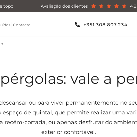
e topo
Avaliação dos clientes
4.8
+351 308 807 234
.
luídos
Contacto
r?
 pérgolas: vale a pe
 descansar ou para viver permanentemente no se
o espaço de quintal, que permite realizar uma vari
lva recém-cortada, ou apenas desfrutar do ambien
exterior confortável.