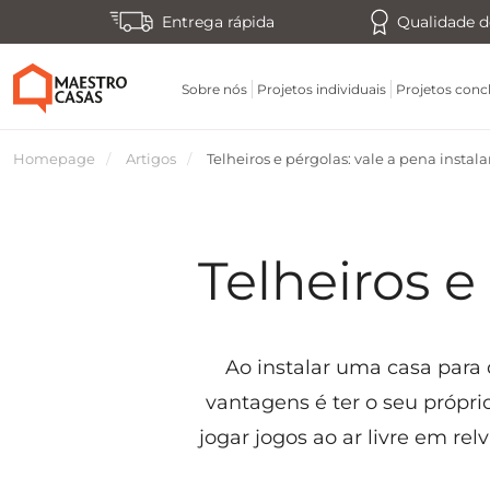
Entrega rápida
Qualidade d
Sobre nós
Projetos individuais
Projetos conc
Homepage
Artigos
Telheiros e pérgolas: vale a pena instala
Telheiros e
Ao instalar uma casa para
vantagens é ter o seu própri
jogar jogos ao ar livre em re