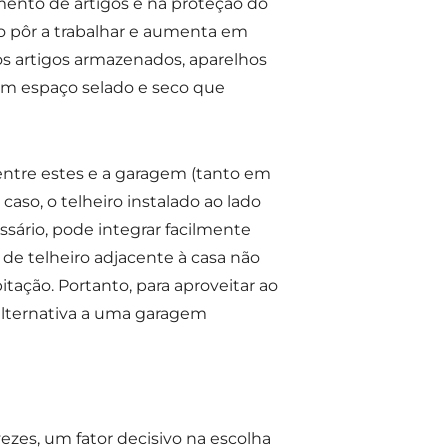
ento de artigos e na proteção do
e o pôr a trabalhar e aumenta em
os artigos armazenados, aparelhos
um espaço selado e seco que
s entre estes e a garagem (tanto em
so, o telheiro instalado ao lado
essário, pode integrar facilmente
e telheiro adjacente à casa não
itação. Portanto, para aproveitar ao
alternativa a uma garagem
ezes, um fator decisivo na escolha