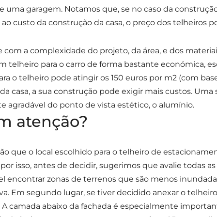
ção e uma garagem. Notamos que, se no caso da constr
 ao custo da construção da casa, o preço dos telheiros p
e com a complexidade do projeto, da área, e dos materiai
m telheiro para o carro de forma bastante económica, esc
ara o telheiro pode atingir os 150 euros por m2 (com base
r da casa, a sua construção pode exigir mais custos. Uma 
 agradável do ponto de vista estético, o alumínio.
em atenção?
ão que o local escolhido para o telheiro de estacionam
 por isso, antes de decidir, sugerimos que avalie todas a
ível encontrar zonas de terrenos que são menos inunda
 Em segundo lugar, se tiver decidido anexar o telheiro à
 A camada abaixo da fachada é especialmente importante