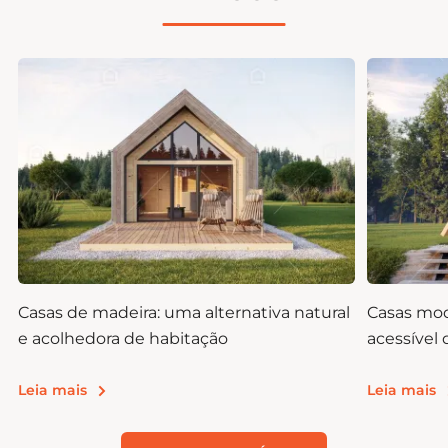
s
Casas de madeira: uma alternativa natural
Casas mod
e acolhedora de habitação
acessível 
Leia mais
Leia mais