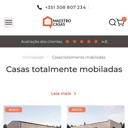
+351 308 807 234
.
Avaliação dos clientes
4.8
Homepage
Casas totalmente mobiladas
Casas totalmente mobiladas
Leia mais
NOVO
NOVO