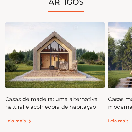
ARTIGOS
Casas de madeira: uma alternativa
Casas mo
natural e acolhedora de habitação
moderna 
Leia mais
Leia mais