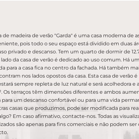
a de madeira de verão "Garda" é uma casa moderna de as
niente, pois todo o seu espaço está dividido em duas ár
uso privado e descanso. Tem um quarto de dormir de 12
 lado da casa de verão é dedicado ao uso comum. Há uma 
da para a casa fica no centro da fachada. Há também mais
contram nos lados opostos da casa. Esta casa de verão é ú
estará sempre repleta de luz natural e será acolhedora e 
. Os terraços têm dimensões diferentes e ambos aumenta
 para um descanso confortável ou para uma vida perman
tras casas que produzimos, pode ser modificada para real
lgo? Em caso afirmativo, contacte-nos. Todas as visualiz
ilizados são apenas para fins comerciais e não podem s
cto.