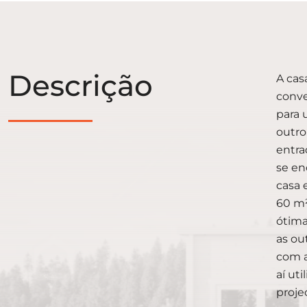
Descrição
A cas
conve
para 
outro
entra
se en
casa 
60 m²
ótima
as ou
com a
aí ut
proje