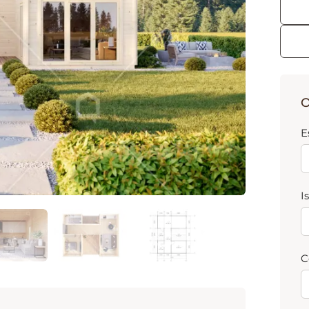
O
E
I
C