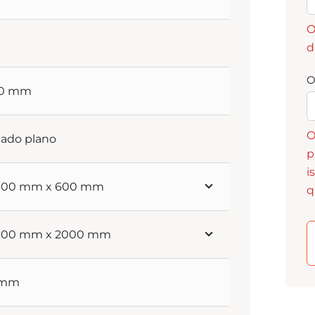
O
d
O
70 mm
O
hado plano
p
i
 600 mm x 600 mm
q
 900 mm x 2000 mm
 mm