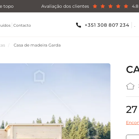
e topo
Avaliação dos clientes
4.8
+351 308 807 234
.
luídos
Contacto
tas
Casa de madeira Garda
C
27
Encon