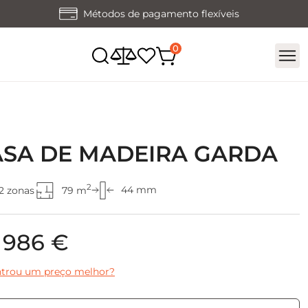
Métodos de pagamento flexíveis
ASA DE MADEIRA GARDA
2
44 mm
2 zonas
79 m
 986 €
trou um preço melhor?