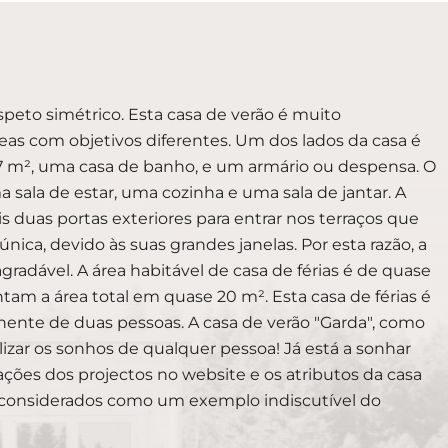
peto simétrico. Esta casa de verão é muito
eas com objetivos diferentes. Um dos lados da casa é
.7 m², uma casa de banho, e um armário ou despensa. O
sala de estar, uma cozinha e uma sala de jantar. A
 duas portas exteriores para entrar nos terraços que
nica, devido às suas grandes janelas. Por esta razão, a
agradável. A área habitável de casa de férias é de quase
m a área total em quase 20 m². Esta casa de férias é
ente de duas pessoas. A casa de verão "Garda", como
izar os sonhos de qualquer pessoa! Já está a sonhar
ações dos projectos no website e os atributos da casa
er considerados como um exemplo indiscutível do