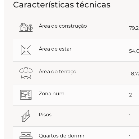
Características técnicas
Área de construção
79.
Área de estar
54.
Área do terraço
18.
Zona num.
2
Pisos
1
Quartos de dormir
1