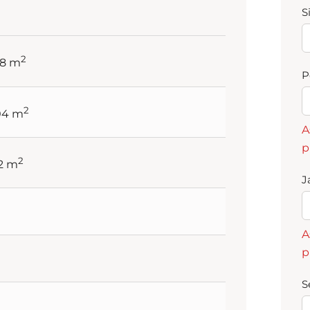
S
2
28 m
P
2
04 m
A
p
2
72 m
J
A
p
S