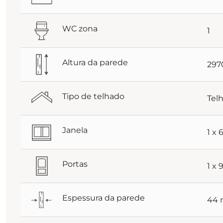
WC zona
1
Altura da parede
29
Tipo de telhado
Tel
Janela
1 x
Portas
1 x
Espessura da parede
44