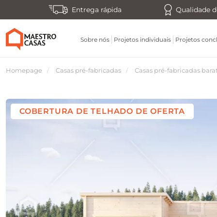
Entrega rápida
Qualidade d
Sobre nós
Projetos individuais
Projetos conc
Homepage
Casas pré-fabricadas
Casas pré-fabricadas bara
COBERTURA DE TELHADO DE OFERTA