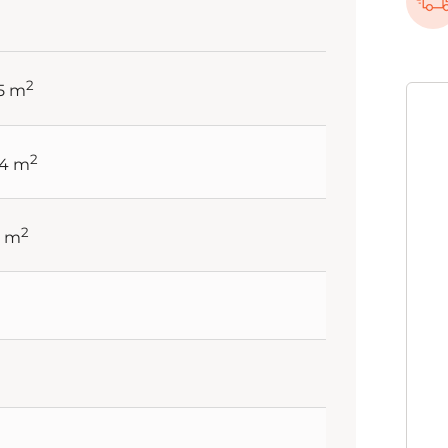
2
65 m
2
84 m
2
5 m