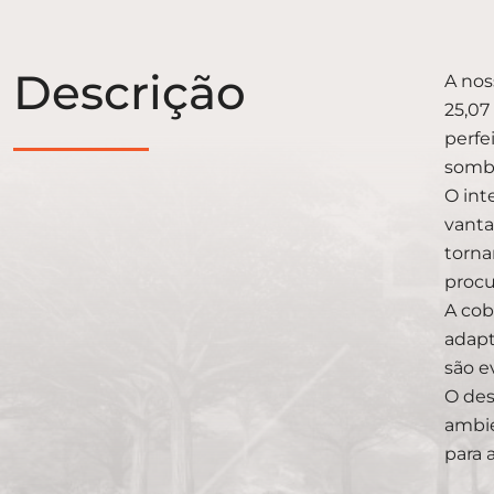
Descrição
A nos
25,07
perfe
sombr
O int
vanta
torna
procu
A cob
adapt
são e
O des
ambie
para 