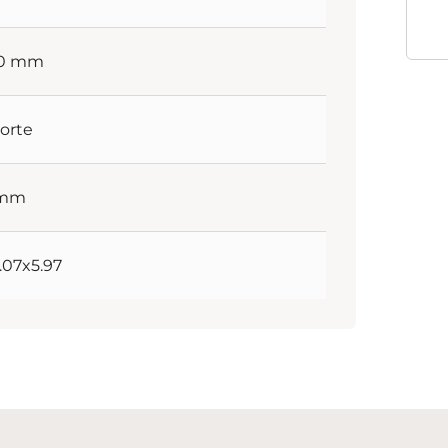
30 mm
orte
 mm
4.07x5.97