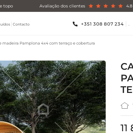
e topo
Avaliação dos clientes
4.8
+351 308 807 234
.
luídos
Contacto
e madeira Pamplona 4x4 com terraço e cobertura
CA
P
T
11