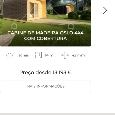
CABINE DE MADEIRA OSLO 4X4
C
COM COBERTURA
2
1 zonas
14 m
42 mm
Preço desde
13 193 €
MAIS INFORMAÇÕES