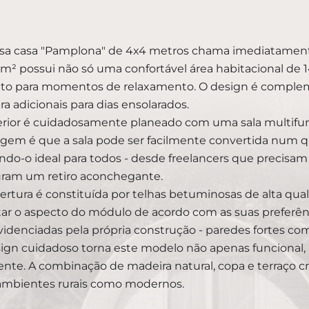
sa casa "Pamplona" de 4x4 metros chama imediatamente 
 m² possui não só uma confortável área habitacional de
ito para momentos de relaxamento. O design é comple
a adicionais para dias ensolarados.
erior é cuidadosamente planeado com uma sala multifun
gem é que a sala pode ser facilmente convertida num q
ndo-o ideal para todos - desde freelancers que precisam
ram um retiro aconchegante.
ertura é constituída por telhas betuminosas de alta qua
ar o aspecto do módulo de acordo com as suas preferênc
videnciadas pela própria construção - paredes fortes c
ign cuidadoso torna este modelo não apenas funcional
nte. A combinação de madeira natural, copa e terraço cr
ambientes rurais como modernos.