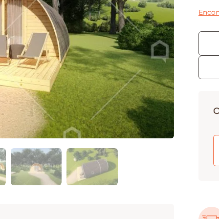
Encon
O