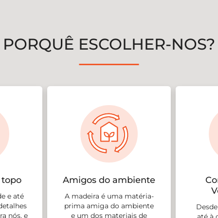
PORQUÊ ESCOLHER-NOS?
 topo
Amigos do ambiente
Co
V
e e até
A madeira é uma matéria-
detalhes
prima amiga do ambiente
Desde 
a nós, e
e um dos materiais de
até à