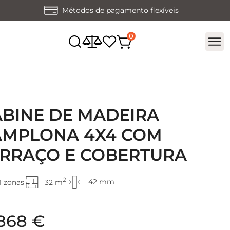
Métodos de pagamento flexíveis
BINE DE MADEIRA
AMPLONA 4X4 COM
ERRAÇO E COBERTURA
2
42 mm
1 zonas
32 m
 868 €