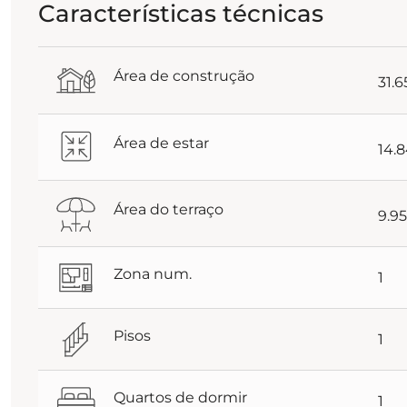
Características técnicas
Área de construção
31.
Área de estar
14.
Área do terraço
9.9
Zona num.
1
Pisos
1
Quartos de dormir
1