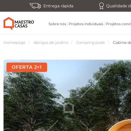
Entrega rápida
Qualidade d
Sobre nós
Projetos individuais
Projetos conc
Homepage
Abrigos de jardins
Camping pods
Cabine d
OFERTA 2+1