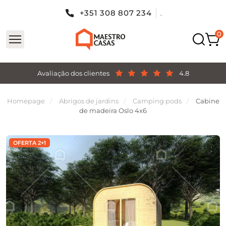
+351 308 807 234
.
Avaliação dos clientes
4.8
Homepage
Abrigos de jardins
Camping pods
Cabine
de madeira Oslo 4x6
OFERTA 2+1