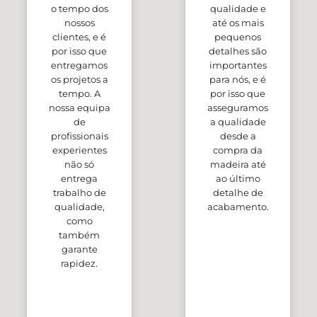
o tempo dos
qualidade e
nossos
até os mais
clientes, e é
pequenos
por isso que
detalhes são
entregamos
importantes
os projetos a
para nós, e é
tempo. A
por isso que
nossa equipa
asseguramos
de
a qualidade
profissionais
desde a
experientes
compra da
não só
madeira até
entrega
ao último
trabalho de
detalhe de
qualidade,
acabamento.
como
também
garante
rapidez.