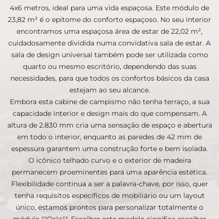
4x6 metros, ideal para uma vida espaçosa. Este módulo de
23,82 m² é o epítome do conforto espaçoso. No seu interior
encontramos uma espaçosa área de estar de 22,02 m²,
cuidadosamente dividida numa convidativa sala de estar. A
sala de design universal também pode ser utilizada como
quarto ou mesmo escritório, dependendo das suas
necessidades, para que todos os confortos básicos da casa
estejam ao seu alcance.
Embora esta cabine de campismo não tenha terraço, a sua
capacidade interior e design mais do que compensam. A
altura de 2.830 mm cria uma sensação de espaço e abertura
em todo o interior, enquanto as paredes de 42 mm de
espessura garantem uma construção forte e bem isolada.
O icônico telhado curvo e o exterior de madeira
permanecem proeminentes para uma aparência estética.
Flexibilidade continua a ser a palavra-chave, por isso, quer
tenha requisitos específicos de mobiliário ou um layout
único, estamos prontos para personalizar totalmente o
módulo ""Oslo"". Escolher este modelo significa escolher