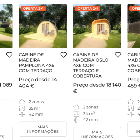
OFERTA 2+1
OFERTA 2+1
OFER
CABINE DE
CABINE DE
CABI
MADEIRA
MADEIRA OSLO
MADE
PAMPLONA 4X6
4X6 COM
4X6 
COM TERRAÇO
TERRAÇO E
COB
COBERTURA
Preço desde
14
Preç
1 089
Preço desde
18 140
404 €
459 
€
2 zonas
2
2 zonas
2
35 m
2
2
34 m
42 mm
42 mm
MAIS
INFORMAÇÕES
I
MAIS
ES
INFORMAÇÕES