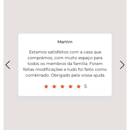
Ex
es
Martim
a e
Estamos satisfeitos com a casa que
nho
comprámos, com muito espaço para
qu
É
todos os membros da família. Foram
s
feitas modificações e tudo foi feito como
sab
o
combinado. Obrigado pela vossa ajuda
a
a.m
 na
5
mui
tod
p