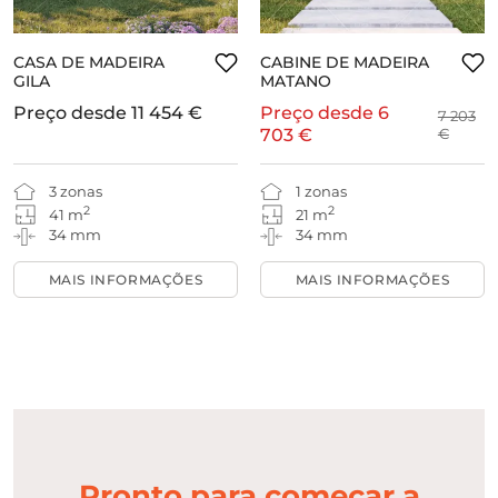
CASA DE MADEIRA
CABINE DE MADEIRA
GILA
MATANO
Preço desde
11 454 €
Preço desde
6
7 203
703 €
€
3 zonas
1 zonas
2
2
41 m
21 m
34 mm
34 mm
MAIS INFORMAÇÕES
MAIS INFORMAÇÕES
Pronto para começar a