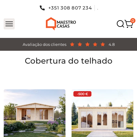
+351 308 807 234
.
Avaliação dos clientes
4.8
Cobertura do telhado
-500 €