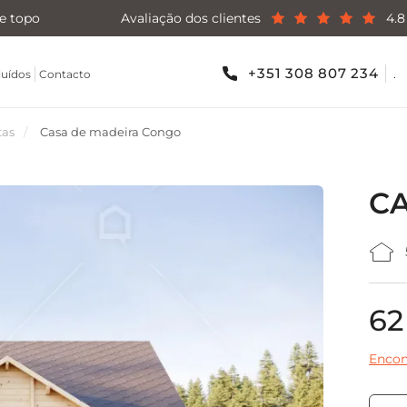
e topo
Avaliação dos clientes
4.8
+351 308 807 234
.
luídos
Contacto
tas
Casa de madeira Congo
C
62
Encon