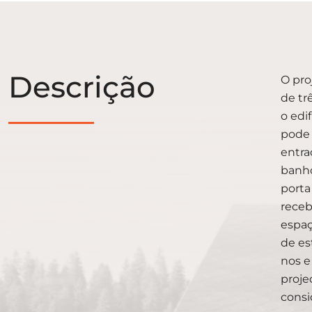
Descrição
O pro
de tr
o edi
pode 
entra
banho
porta
receb
espaç
de es
nos e
proje
consi