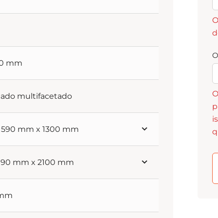
O
d
O
90 mm
O
hado multifacetado
p
i
 1590 mm x 1300 mm
q
 990 mm x 2100 mm
 mm