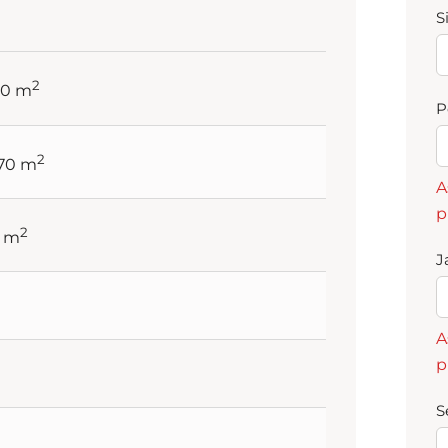
S
2
00 m
P
2
.70 m
A
p
2
7 m
J
A
p
S