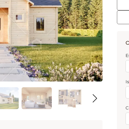
O
E
I
C