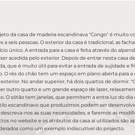
jeto da casa de madeira escandinava "Congo" é muito co
ês a seis pessoas. O exterior da casa é tradicional, as 
fício único. A entrada para a casa é feita através do al
ser acedida pelo exterior. Depois de entrar nesta casa 
da, que é muito útil para evitar a entrada de sujidade e f
. O rés do chão tem um espaço em plano aberta para a coz
 exterior. No andar superior, há dois quartos de dormir
er outro quarto e um grande espaço de lazer, relaxament
o. O sótão tem janelas, que permitem a entra luz do dia
tilo escandinavo que produzimos podem ser desenvolvi
 descreva-nos as suas necessidades, e faremos as modifi
ctos no website e os atributos da casa aí utilizados são 
derados como um exemplo indiscutível do projecto.