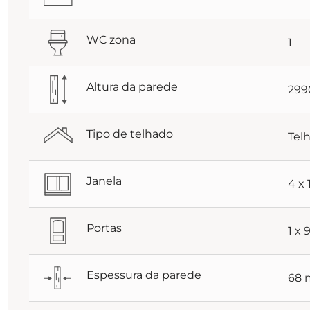
WC zona
1
Altura da parede
29
Tipo de telhado
Tel
Janela
4 x
Portas
1 x
Espessura da parede
68