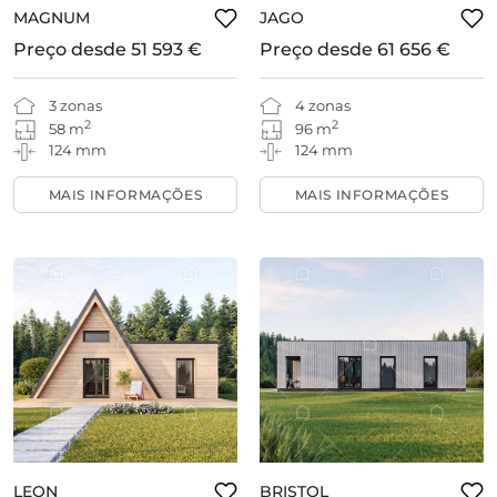
MAGNUM
JAGO
Preço desde
51 593 €
Preço desde
61 656 €
3 zonas
4 zonas
2
2
58 m
96 m
124 mm
124 mm
MAIS INFORMAÇÕES
MAIS INFORMAÇÕES
LEON
BRISTOL