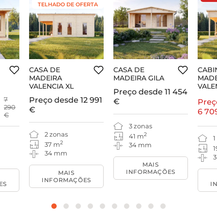
TELHADO DE OFERTA
CASA DE
CASA DE
CABI
MADEIRA
MADEIRA GILA
MADE
VALENCIA XL
VALE
Preço desde
11 454
7
Preço desde
12 991
€
Preç
290
€
6 70
€
3 zonas
2 zonas
2
41 m
1
2
37 m
34 mm
1
34 mm
MAIS
INFORMAÇÕES
MAIS
INFORMAÇÕES
ES
I