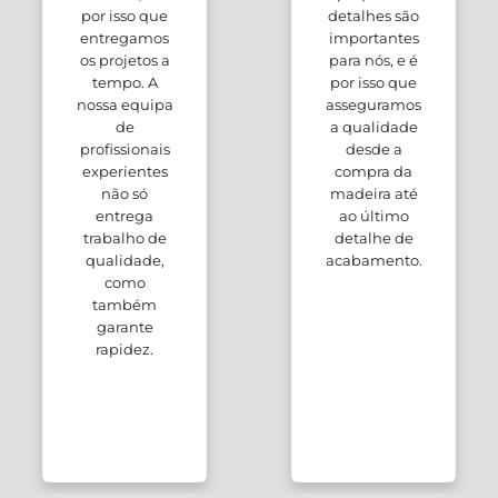
por isso que
detalhes são
entregamos
importantes
os projetos a
para nós, e é
tempo. A
por isso que
nossa equipa
asseguramos
de
a qualidade
profissionais
desde a
experientes
compra da
não só
madeira até
entrega
ao último
trabalho de
detalhe de
qualidade,
acabamento.
como
também
garante
rapidez.