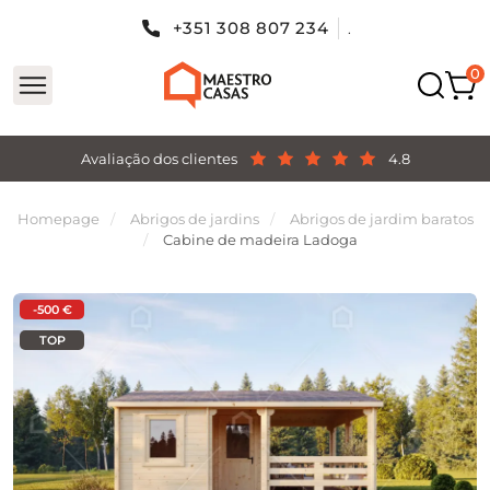
+351 308 807 234
.
Avaliação dos clientes
4.8
Homepage
Abrigos de jardins
Abrigos de jardim baratos
Cabine de madeira Ladoga
-500 €
TOP