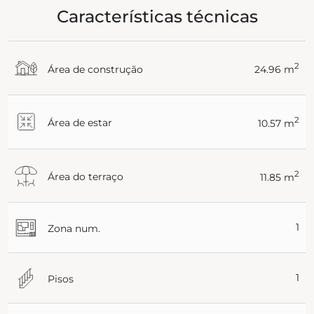
Características técnicas
2
Área de construção
24.96 m
2
Área de estar
10.57 m
2
Área do terraço
11.85 m
1
Zona num.
1
Pisos