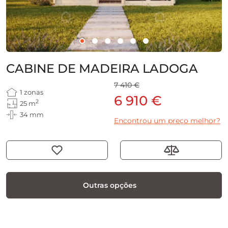
CABINE DE MADEIRA LADOGA
7 410 €
1 zonas
6 910 €
2
25 m
34 mm
Encontrou um preço melhor?
Outras opções