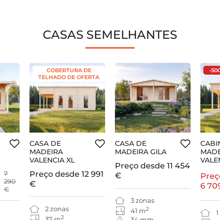
CASAS SEMELHANTES
COBERTURA DE
-50
TELHADO DE OFERTA
CASA DE
CASA DE
CABI
MADEIRA
MADEIRA GILA
MADE
VALENCIA XL
VALE
Preço desde
11 454
7
Preço desde
12 991
€
Preç
290
€
6 70
€
3 zonas
2 zonas
2
41 m
1
2
37 m
34 mm