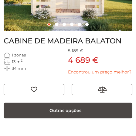
CABINE DE MADEIRA BALATON
5 189 €
1 zonas
4 689 €
2
13 m
34 mm
Encontrou um preço melhor?
Outras opções