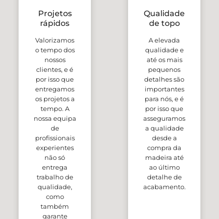
Projetos
Qualidade
rápidos
de topo
Valorizamos
A elevada
o tempo dos
qualidade e
nossos
até os mais
clientes, e é
pequenos
por isso que
detalhes são
entregamos
importantes
os projetos a
para nós, e é
tempo. A
por isso que
nossa equipa
asseguramos
de
a qualidade
profissionais
desde a
experientes
compra da
não só
madeira até
entrega
ao último
trabalho de
detalhe de
qualidade,
acabamento.
como
também
garante