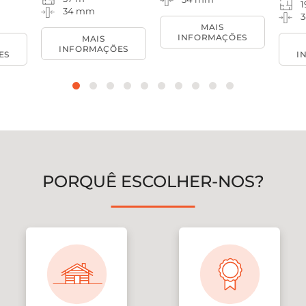
1
34 mm
MAIS
INFORMAÇÕES
MAIS
INFORMAÇÕES
ES
I
PORQUÊ ESCOLHER-NOS?