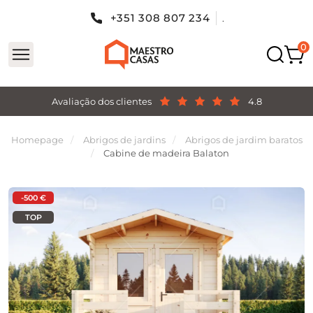
+351 308 807 234
.
Avaliação dos clientes
4.8
Homepage
Abrigos de jardins
Abrigos de jardim baratos
Cabine de madeira Balaton
-500 €
TOP